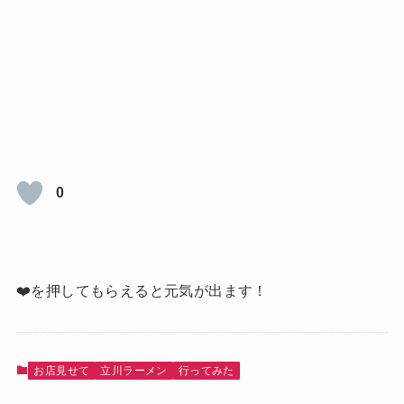
0
❤️を押してもらえると元気が出ます！
お店見せて
立川ラーメン
行ってみた