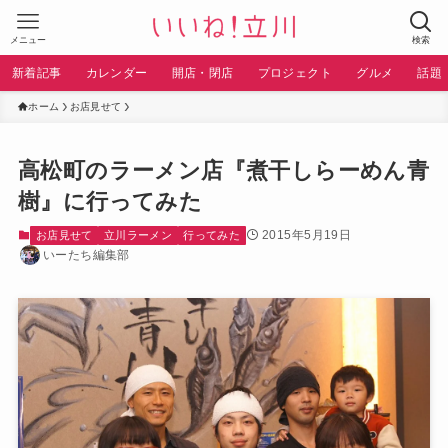
メニュー
検索
新着記事
カレンダー
開店・閉店
プロジェクト
グルメ
話題
ホーム
お店見せて
高松町のラーメン店『煮干しらーめん青
樹』に行ってみた
2015年5月19日
お店見せて
立川ラーメン
行ってみた
いーたち編集部