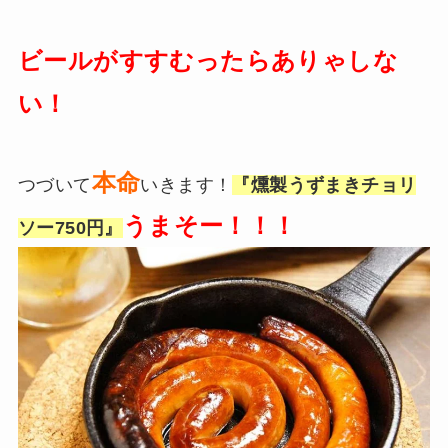
ビールがすすむったらありゃしな
い！
本命
つづいて
いきます！
『燻製うずまきチョリ
うまそー！！！
ソー750円』