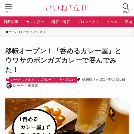
メニュー
検索
新着記事
カレンダー
開店・閉店
プロジェクト
グルメ
話題
ホーム
いーたちグルメ
移転オープン！「呑めるカレー屋」と
ウワサのボンガズカレーで吞んでみ
た！
2017年6月25日
いーたちグルメ
お店見せて
行ってみた
柴崎町
いーたち編集部