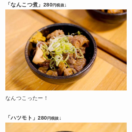
「なんこつ煮」280
↓
円税抜
なんつこったー！
「ハツモト」280
↓
円税抜