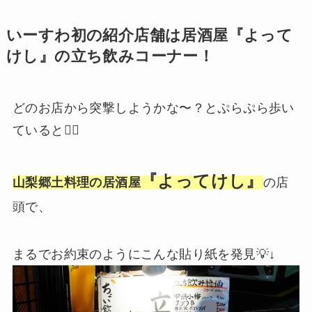
いーすわ初の紹介店舗は居酒屋『よって
けし』の立ち飲みコーナー！
どのお店から突撃しようかな〜？とぷらぷら歩い
ていると🚶‍♀️
『よってけし』
山梨郷土料理の居酒屋
の店
頭で、
まるでお約束のようにこんな貼り紙を発見💡↓