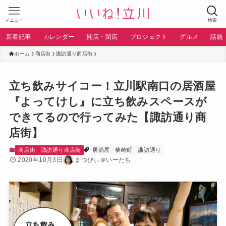
メニュー
検索
新着記事
カレンダー
開店・閉店
プロジェクト
グルメ
話題
ホーム
商店街
諏訪通り商店街
立ち飲みサイコー！立川駅南口の居酒屋
『よってけし』に立ち飲みスペースが
できてるので行ってみた【諏訪通り商
店街】
商店街
諏訪通り商店街
居酒屋
柴崎町
諏訪通り
2020年10月3日
まつぴぃ＠いーたち