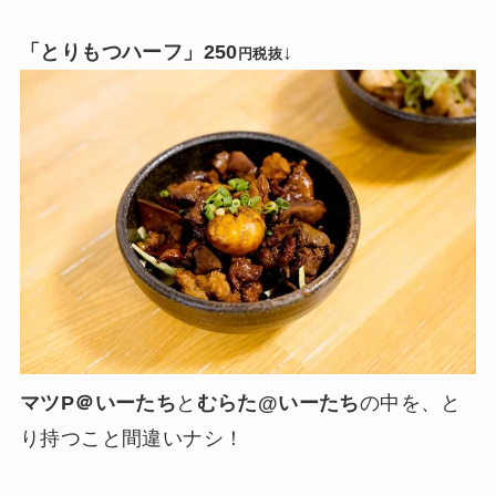
「とりもつハーフ」250
↓
円税抜
マツP＠いーたち
と
むらた@いーたち
の中を、と
り持つこと間違いナシ！