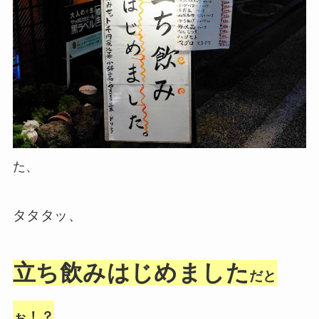
た、
タタタッ、
立ち飲みはじめました
だと
ぉ！？