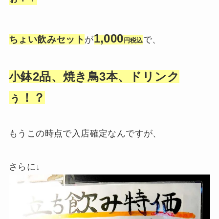
1,000
ちょい飲みセット
が
で、
円税込
小鉢2品、焼き鳥3本、ドリンク
ぅ！？
もうこの時点で入店確定なんですが、
さらに↓