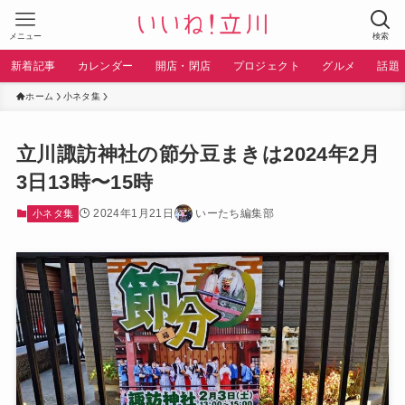
メニュー
検索
新着記事
カレンダー
開店・閉店
プロジェクト
グルメ
話題
ホーム
小ネタ集
立川諏訪神社の節分豆まきは2024年2月
3日13時〜15時
2024年1月21日
いーたち編集部
小ネタ集