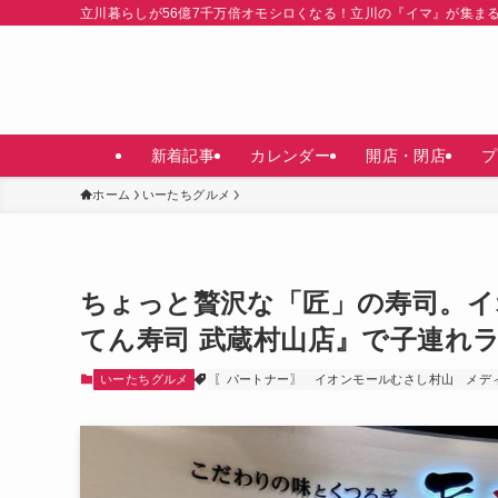
立川暮らしが56億7千万倍オモシロくなる！立川の『イマ』が集ま
新着記事
カレンダー
開店・閉店
プ
ホーム
いーたちグルメ
ちょっと贅沢な「匠」の寿司。イ
てん寿司 武蔵村山店』で子連れ
いーたちグルメ
〖パートナー〗
イオンモールむさし村山
メデ