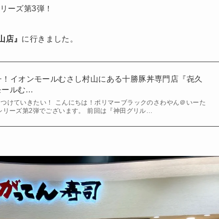
リーズ第3弾！
山店』
に行きました。
チ！イオンモールむさし村山にある十勝豚丼専門店『㐂久
モールむ…
つけていきたい！ こんにちは！ポリマーブラックのさわやん＠いーた
シリーズ第2弾でございます。 前回は『神田グリル…