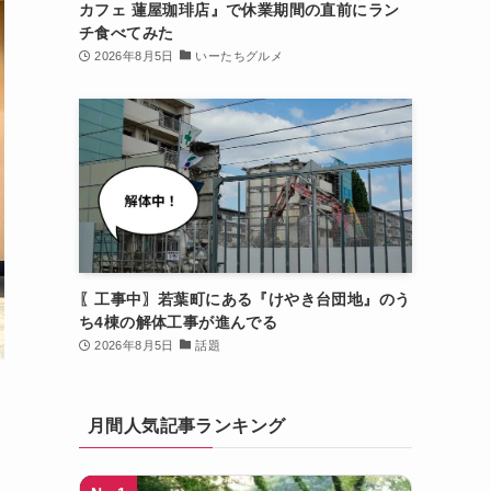
カフェ 蓮屋珈琲店』で休業期間の直前にラン
チ食べてみた
2026年8月5日
いーたちグルメ
〖工事中〗若葉町にある『けやき台団地』のう
ち4棟の解体工事が進んでる
2026年8月5日
話題
月間人気記事ランキング