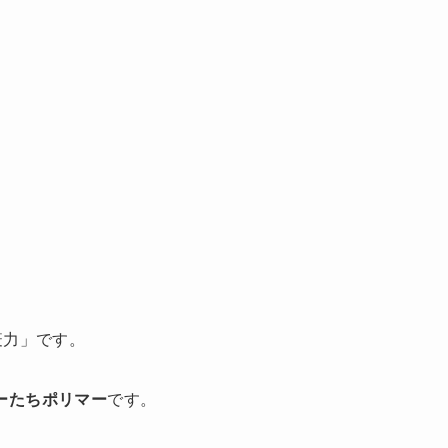
疫力」です。
ーたちポリマー
です。