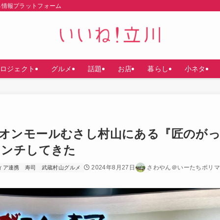
る情報プラットフォーム
ロジェクト
グルメ
話題
お店
暮らし
小ネタ
オンモールむさし村山にある『匠のが
ランチしてきた
2024年8月27日
さわやん＠いーたちポリマ
ィア連携
寿司
武蔵村山グルメ