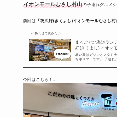
イオンモールむさし村山
の子連れグルメシ
前回は
『㐂久好(きくよし)イオンモールむさし村
あわせて読みたい
まるごと北海道ラン
好(きくよし) イオン
暑い夏はガツンとスタミナ
ちポリマーです。 子連れ
今回はこちら！↓