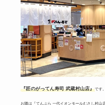
『匠のがってん寿司 武蔵村山店』
です
お隣は『てんぷら 一代イオンモールむさし村山店