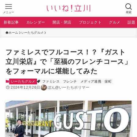
メニュー
検索
新着記事
カレンダー
開店・閉店
プロジェクト
グルメ
話題
ホーム
いーたちグルメ
ファミレスでフルコース！？『ガスト
立川栄店』で「至福のフレンチコース」
をフォーマルに堪能してみた
いーたちグルメ
ファミレス
フレンチ
メディア連携
栄町
2024年12月26日
ぽん@いーたちポリマー