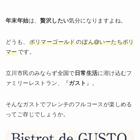
年末年始
は、
贅沢したい
気分になりますよね。
どうも、
ポリマーゴールド
の
ぽん@いーたちポリ
マー
です。
立川市民のみならず全国で
日常生活
に溶け込むフ
ァミリーレストラン、『
ガスト
』。
そんなガストでフレンチのフルコースが楽しめる
ってご存じでしょうか。