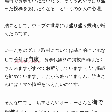
無料で食事をいただいたら、そりゃあやっぱり
盛
った投稿
をあげたくなる、というのが人の心理。
結果として、ウェブの世界には
盛り盛り投稿
が増
えたのです。
いーたちのグルメ取材については基本的にアポな
自腹
しで
会計は
、食事代無料の掲載依頼はたく
さん来ますが
すべてお断り
しています（広告掲載
を勧めています）。だから盛ってません。読者さ
んにはナマの情報を伝えたいのです。
街で
そんな中でも、店主さんやオーナーさんと