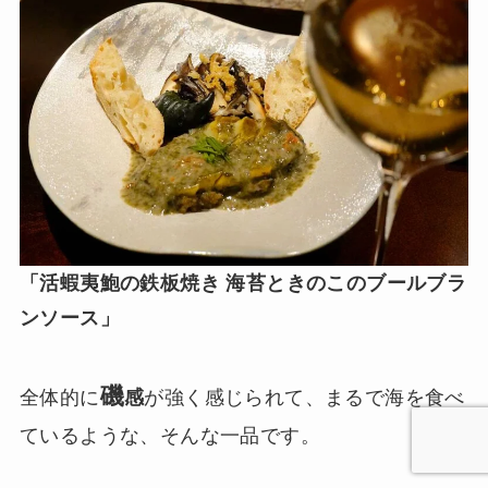
「活蝦夷鮑の鉄板焼き 海苔ときのこのブールブラ
ンソース」
磯
全体的に
感
が強く感じられて、まるで海を食べ
ているような、そんな一品です。