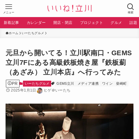
メニュー
検索
新着記事
カレンダー
開店・閉店
プロジェクト
グルメ
話題
ホーム
いーたちグルメ
元旦から開いてる！立川駅南口・GEMS
立川7Fにある高級鉄板焼き屋『鉄板薊
（あざみ） 立川本店』へ行ってみた
PR
いーたちグルメ
GEMS立川
メディア連携
ワイン
柴崎町
2025年1月1日
ヒゲ＠いーたち