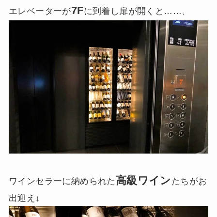
7F
エレベーターが
に到着し扉が開くと……、
高級ワイン
ワインセラーに納められた
たちがお
出迎え↓