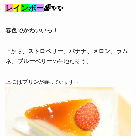
レ
イ
ン
ボ
ー
🌈✨✨
春色でかわいいっ！
ストロベリー、バナナ、メロン、ラム
上から、
ネ、ブルーベリー
の生地だそう。
上には
プリン
が乗っています↓