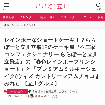
メニュー
検索
新着記事
カレンダー
開店・閉店
プロジェクト
グルメ
話題
ホーム
いーたちグルメ
レインボーなショートケーキ！？らら
ぽーと立川立飛1Fのケーキ屋『不二家
コンフェクショナリー ららぽーと立川
立飛店』の「春色レインボープリンシ
ョート」と「プレミアムミルキーシェ
イク(ウィズ カントリーマアムチョコま
みれ)」【立川グルメ】
いーたちグルメ
ららぽーと立川立飛
カフェ
ケーキ
2022年3月31日
ささみ＠いーたち