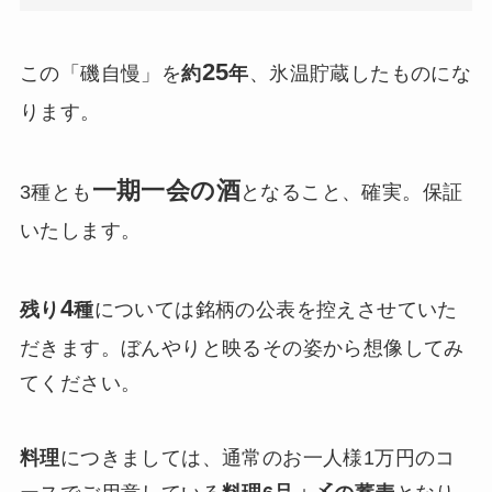
25
この「磯自慢」を
約
年
、氷温貯蔵したものにな
ります。
一期一会の酒
3種とも
となること、確実。保証
いたします。
4
残り
種
については銘柄の公表を控えさせていた
だきます。ぼんやりと映るその姿から想像してみ
てください。
料理
につきましては、通常のお一人様1万円のコ