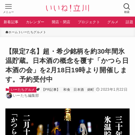
メニュー
検索
新着記事
カレンダー
開店・閉店
プロジェクト
グルメ
話題
ホーム
いーたちグルメ
【限定7名】超・希少銘柄を約30年間氷
温貯蔵。日本酒の概念を覆す「かつら日
本酒の会」を2月18日19時より開催しま
す。予約受付中
2023年1月22日
いーたちグルメ
【PR記事】
和食
日本酒
錦町
いーたち編集部