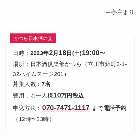
─ 亭主より
かつら日本酒の会
2
18
19:00
日時：
2023年
月
日(土)
〜
場所：日本酒倶楽部かつら（立川市錦町2-1-
32ハイムスージ201）
募集人数：
7名
10
費用：お一人様
万円税込
070-7471-1117
申込方法：
まで
電話予約
（12時〜23時）