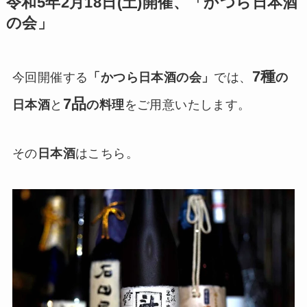
令和5年2月18日(土)開催、「かつら日本酒
の会」
7種
今回開催する
「かつら日本酒の会」
では、
の
7品
日本酒
と
の料理
をご用意いたします。
その
日本酒
はこちら。