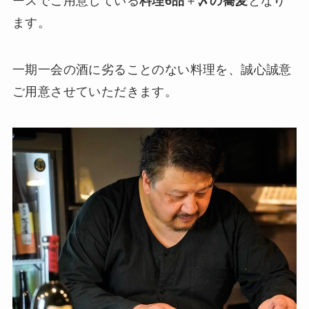
ースでご用意している
料理6品
＋
〆の蕎麦
となり
ます。
一期一会の酒に劣ることのない料理を、誠心誠意
ご用意させていただきます。