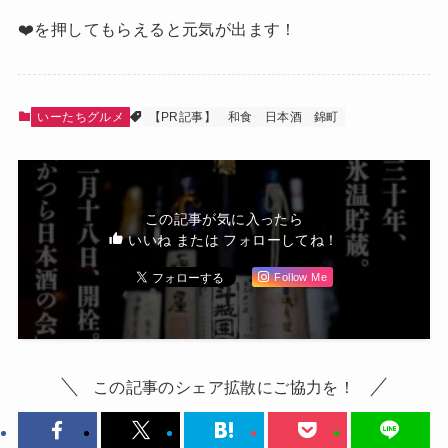
❤️を押してもらえると元気が出ます！
いーたちグルメ
【PR記事】
和食
日本酒
錦町
この記事が気に入ったら
いいね または フォローしてね！
Follow Me
この記事のシェア拡散にご協力を！