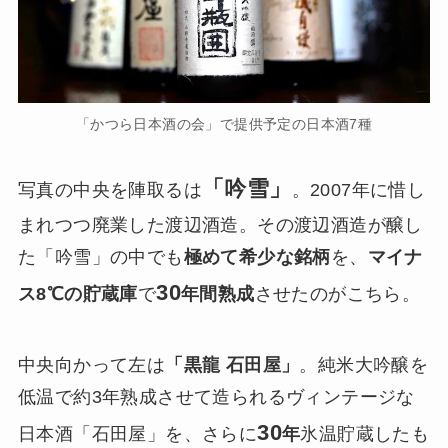
「かつら日本酒の会」で提供予定の日本酒7種
「吟雪」
写真の中央を陣取るは
。2007年に惜し
まれつつ廃業した渡辺酒造。その渡辺酒造が醸し
た「吟雪」の中でも
極めて希少な銘柄
を、
マイナ
30
ス8℃の貯蔵庫
で
年間熟成
させたのがこちら。
中央向かって左は
「黒龍 石田屋」
。純米大吟醸を
低温で約3年熟成させて造られるヴィンテージな
30
日本酒「石田屋」を、さらに
年
氷温貯蔵したも