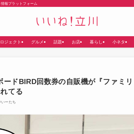
る情報プラットフォーム
ロジェクト
グルメ
話題
お店
暮らし
小ネタ
ボードBIRD回数券の自販機が『ファミリ
かれてる
＠いーたち