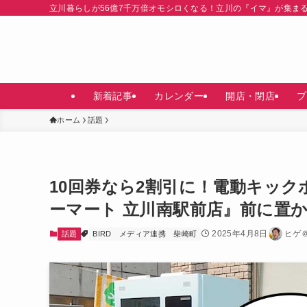
立川暮らしが56億7千万倍オモシロくなる！立川の『イマ』が集ま
新着記事
カレンダー
開店・閉店
プ
ホーム
話題
10回券なら2割引に！電動キック
ーマート 立川南駅前店』前に置
2025年4月8日
ヒゲ
話題
BIRD
メディア連携
柴崎町