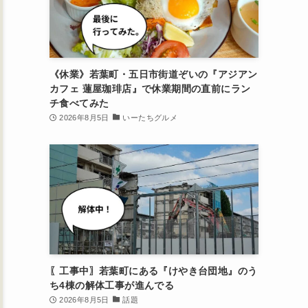
《休業》若葉町・五日市街道ぞいの『アジアン
カフェ 蓮屋珈琲店』で休業期間の直前にラン
チ食べてみた
2026年8月5日
いーたちグルメ
〖工事中〗若葉町にある『けやき台団地』のう
ち4棟の解体工事が進んでる
2026年8月5日
話題