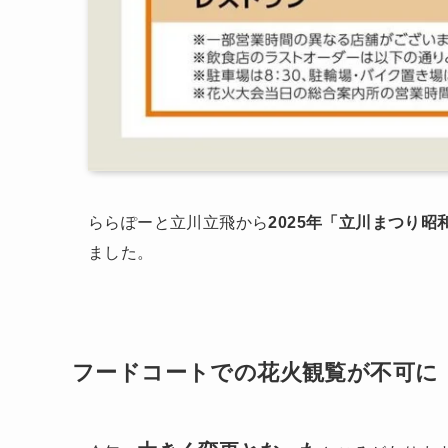
ららぽーと立川立飛から
2025年「立川まつり
ました。
フードコートでの花火観覧が不可に