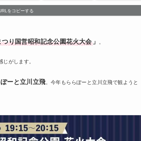
URLをコピーする
まつり国営昭和記念公園花火大会
」
。
感じがします。
らぽーと立川立飛
。今年もららぽーと立川立飛で観ようと