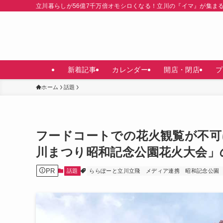
立川暮らしが56億7千万倍オモシロくなる！立川の『イマ』が集ま
新着記事
カレンダー
開店・閉店
プ
ホーム
話題
フードコートでの花火観覧が不可
川まつり昭和記念公園花火大会」
PR
話題
ららぽーと立川立飛
メディア連携
昭和記念公園