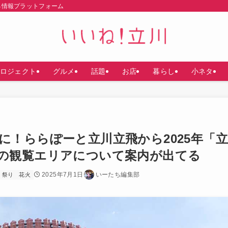
る情報プラットフォーム
ロジェクト
グルメ
話題
お店
暮らし
小ネタ
に！ららぽーと立川立飛から2025年「立
の観覧エリアについて案内が出てる
2025年7月1日
いーたち編集部
祭り
花火