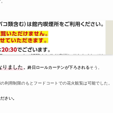
す。
なりました
。終日ロールカーテンが下ろされる
そう。
間の利用制限のもとフードコートでの花火観覧は可能でした。
ください。