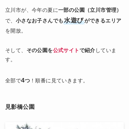
立川市が、今年の夏に
一部の公園（立川市管理）
水遊び
で、
小さなお子さんでも
ができるエリア
を開放。
そして、
その公園を
公式サイト
で紹介
していま
す。
4
全部で
つ
！順番に見ていきます。
見影橋公園