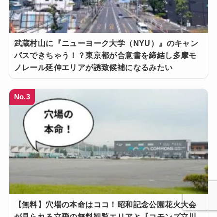
武蔵村山に『ニューヨーク大学（NYU）』のキャン
パスできちゃう！？東京都が合意書を締結し多摩モ
ノレール延伸エリアが誘致候補になるみたい
No.3
【無料】穴場の本命はココ！昭和記念公園花火大会
が見られる立飛の無料観覧エリアと『コモンズ立川