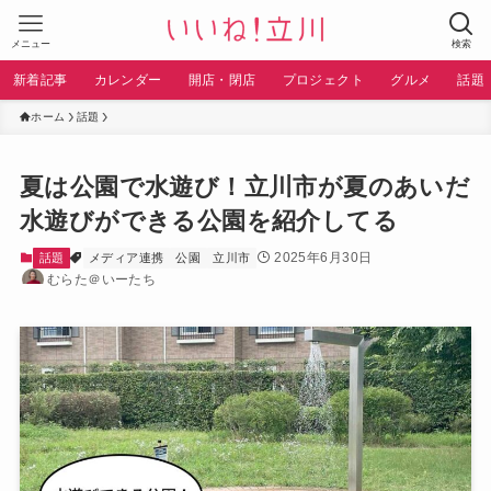
メニュー
検索
新着記事
カレンダー
開店・閉店
プロジェクト
グルメ
話題
ホーム
話題
夏は公園で水遊び！立川市が夏のあいだ
水遊びができる公園を紹介してる
2025年6月30日
話題
メディア連携
公園
立川市
むらた＠いーたち