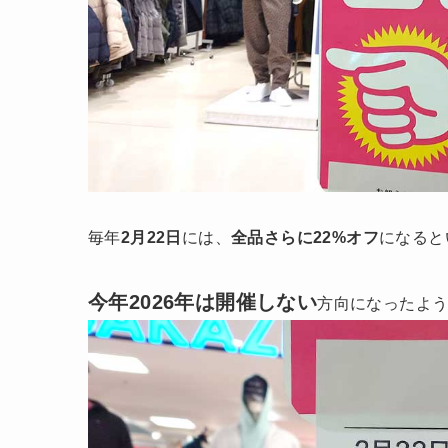
毎年
2月22日
には、
全品さらに22%オフ
になると
今年2026年は開催しない
方向になったよう