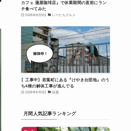
カフェ 蓮屋珈琲店』で休業期間の直前にラン
チ食べてみた
2026年8月5日
いーたちグルメ
〖工事中〗若葉町にある『けやき台団地』のう
ち4棟の解体工事が進んでる
2026年8月5日
話題
月間人気記事ランキング