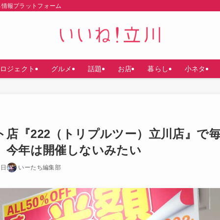
る情報プラットフォーム
ロジェクト
グルメ
話題
お店
暮らし
小ネタ
ト店『222（トリプルツー）立川店』で
ル、今年は開催しないみたい
2日
いーたち編集部