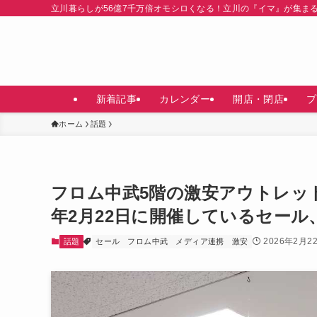
立川暮らしが56億7千万倍オモシロくなる！立川の『イマ』が集ま
新着記事
カレンダー
開店・閉店
プ
ホーム
話題
フロム中武5階の激安アウトレッ
年2月22日に開催しているセー
2026年2月2
話題
セール
フロム中武
メディア連携
激安