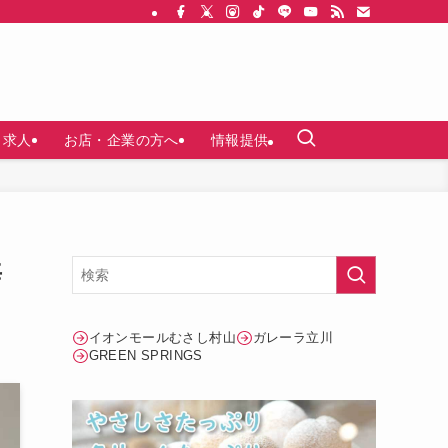
求人
お店・企業の方へ
情報提供
毎
イオンモールむさし村山
ガレーラ立川
GREEN SPRINGS