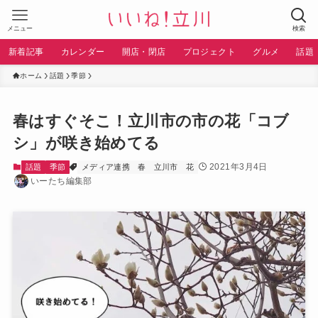
メニュー
検索
新着記事
カレンダー
開店・閉店
プロジェクト
グルメ
話題
ホーム
話題
季節
春はすぐそこ！立川市の市の花「コブ
シ」が咲き始めてる
2021年3月4日
話題
季節
メディア連携
春
立川市
花
いーたち編集部