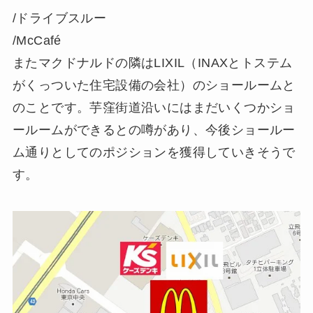
/ドライブスルー
/McCafé
またマクドナルドの隣はLIXIL（INAXとトステム
がくっついた住宅設備の会社）のショールームと
のことで
す。芋窪街道沿いにはまだいくつかショ
ールームができる
との噂があり、今後ショールー
ム通りとしてのポジション
を獲得していきそうで
す。