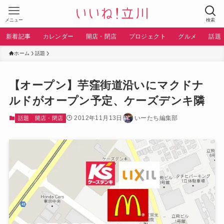
メニュー
検索
新着記事
カレンダー
開店・閉店
プロジェクト
グルメ
話題
ホーム
話題
【オープン】芋窪街道沿いにマクドナ
ルドがオープン予定、ケーズデンキ隣
2012年11月13日
いーたち編集部
話題
開店・閉店