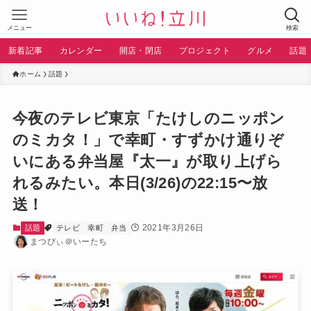
メニュー
検索
新着記事
カレンダー
開店・閉店
プロジェクト
グルメ
話題
ホーム
話題
今夜のテレビ東京「たけしのニッポン
のミカタ！」で幸町・すずかけ通りぞ
いにある弁当屋『太一』が取り上げら
れるみたい。本日(3/26)の22:15〜放
送！
2021年3月26日
話題
テレビ
幸町
弁当
まつぴぃ＠いーたち