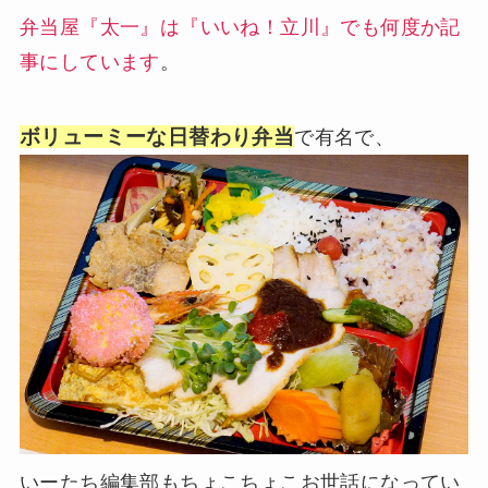
弁当屋『太一』は『いいね！立川』でも何度か記
事にしています
。
ボリューミーな日替わり弁当
で有名で、
いーたち編集部もちょこちょこお世話になってい