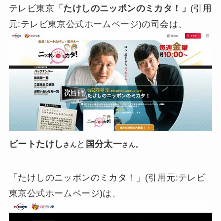
テレビ東京
「たけしのニッポンのミカタ！」
(引用
元:テレビ東京公式ホームページ)の司会は、
ビートたけし
と
国分太一
。
さん
さん
「たけしのニッポンのミカタ！」(引用元:テレビ
東京公式ホームページ)は、