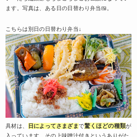
ます。写真は、ある日の日替わり弁当🍱。
こちらは別日の日替わり弁当↓
驚くほどの種類
具材は、
日によってさまざま
で
が
入っています。その上味噌汁付きというありがた