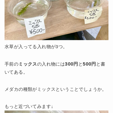
水草が入ってる入れ物が3つ。
300
500
手前の
ミックス
の入れ物には
円
と
円
と書
いてある。
メダカの種類がミックスということでしょうか。
もっと近づいてみます↓