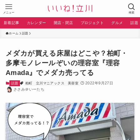
メニュー
検索
新着記事
カレンダー
開店・閉店
プロジェクト
グルメ
話題
ホーム
話題
メダカが買える床屋はどこや？柏町・
多摩モノレールぞいの理容室『理容
Amada』でメダカ売ってる
2022年9月27日
話題
柏町
立川マニアックス
美容室
ささみ＠いーたち