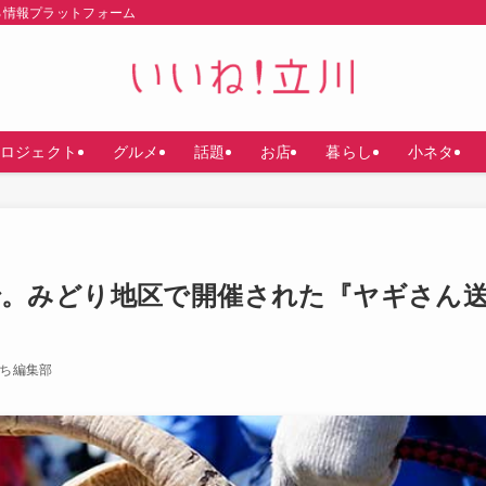
る情報プラットフォーム
ロジェクト
グルメ
話題
お店
暮らし
小ネタ
で。みどり地区で開催された『ヤギさん
ち編集部