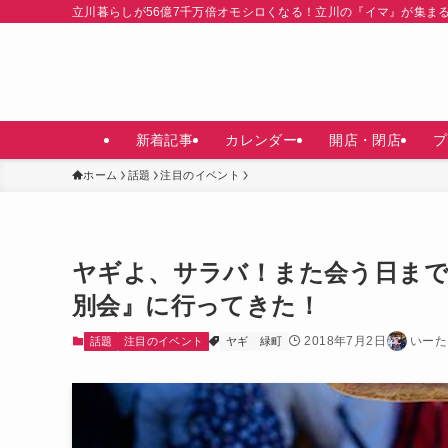
立川暮らしが56億7千万倍オモシロくなる！立川の『イマ』が集ま
新着記事
カレンダー
開店・閉店
プ
ホーム
話題
注目のイベント
ヤギよ、サラバ！また会う日ま
別会』に行ってきた！
2018年7月2日
いーた
話題
注目のイベント
ヤギ
緑町