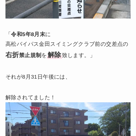
「
令和5年8月末
に
高松バイパス金田スイミングクラブ前の交差点の
右折
解除
禁止規制
を
致します。」
それが8月31日午後には、
解除されてました！