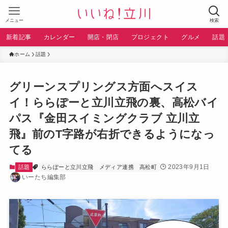
メニュー
検索
新着記事
カレンダー
開店・閉店
プロジェクト
グルメ
話題
ホーム
話題
グリーンスプリングス方面へスイス
イ！ららぽーと立川立飛の裏、高松バイ
パス『金田スイミングクラブ 立川立
飛』前のT字路が右折できるようになっ
てる
2023年9月1日
話題
ららぽーと立川立飛
メディア連携
高松町
いーたち編集部