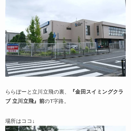
ららぽーと立川立飛の裏、
『金田スイミングクラ
ブ 立川立飛』前
のT字路。
場所はココ↓