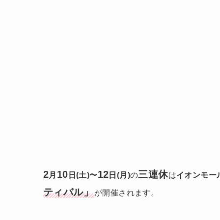
2
10
12
三連休
月
日(土)〜
日(月)
の
は
イオンモー
ティバル」
が開催されます。