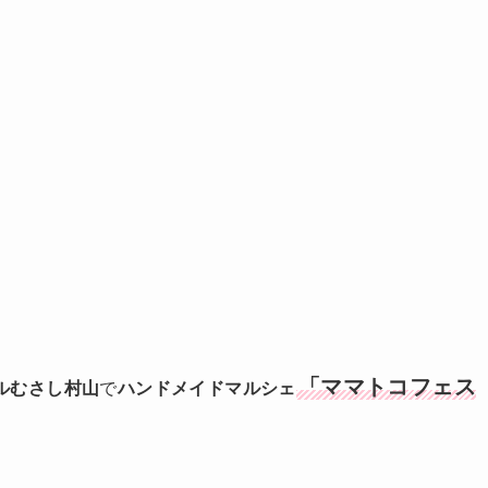
「ママトコフェス
ルむさし村山
で
ハンドメイドマルシェ