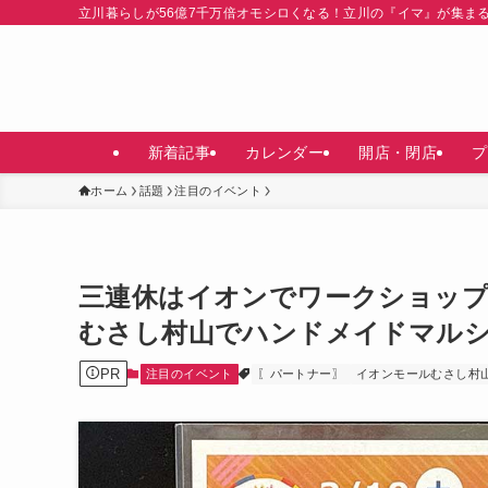
立川暮らしが56億7千万倍オモシロくなる！立川の『イマ』が集ま
新着記事
カレンダー
開店・閉店
プ
ホーム
話題
注目のイベント
三連休はイオンでワークショップ！
むさし村山でハンドメイドマル
PR
注目のイベント
〖パートナー〗
イオンモールむさし村