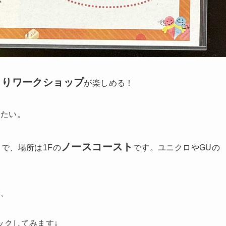
くりワークショップ
が楽しめる！
みたい。
ノースコースト
)
で、場所は1Fの
です。ユニクロやGUの
で、
ックしてみます↓