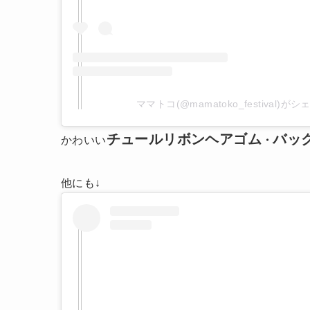
ママトコ(@mamatoko_festival)
チュールリボンヘアゴム
バッ
かわいい
・
他にも↓