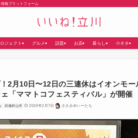
る情報プラットフォーム
ロジェクト
グルメ
話題
お店
暮らし
小ネタ
2月10日〜12日の三連休はイオンモー
シェ「ママトコフェスティバル」が開催
2024年2月7日
ささみ＠いーたち
山
武蔵村山市