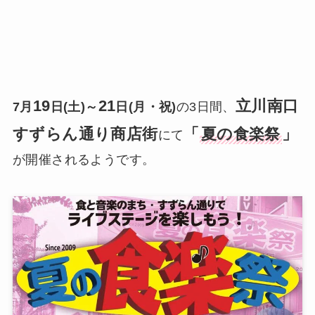
19
21
立川南口
7月
日(土)～
日(月・祝)
の3日間、
すずらん通り商店街
「
夏の食楽祭
」
にて
が開催されるようです。