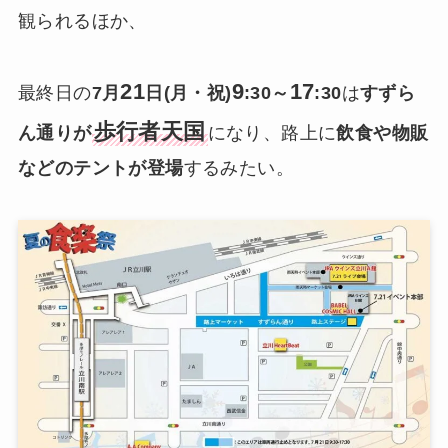
観られるほか、
21
9
17
最終日の
7月
日(月・祝)
:30～
:30
は
すずら
歩行者天国
ん通りが
になり、路上に
飲食や物販
などのテントが登場
するみたい。