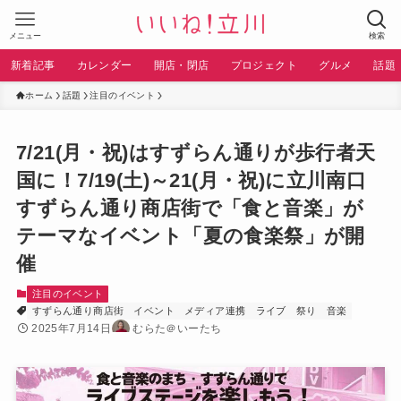
メニュー
検索
新着記事
カレンダー
開店・閉店
プロジェクト
グルメ
話題
ホーム
話題
注目のイベント
7/21(月・祝)はすずらん通りが歩行者天
国に！7/19(土)～21(月・祝)に立川南口
すずらん通り商店街で「食と音楽」が
テーマなイベント「夏の食楽祭」が開
催
注目のイベント
すずらん通り商店街
イベント
メディア連携
ライブ
祭り
音楽
2025年7月14日
むらた＠いーたち