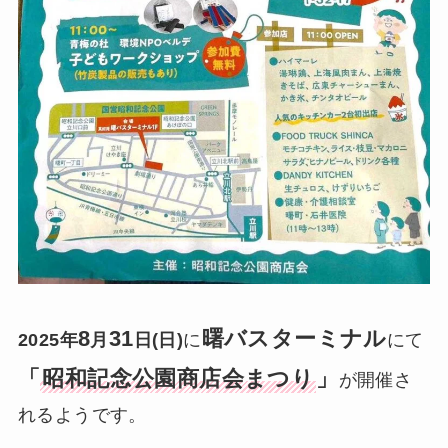
8
31
曙バスターミナル
2025年
月
日(日)
に
にて
「
昭和記念公園商店会まつり
」
が開催さ
れるようです。