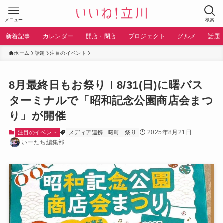
メニュー
検索
新着記事
カレンダー
開店・閉店
プロジェクト
グルメ
話題
ホーム
話題
注目のイベント
8月最終日もお祭り！8/31(日)に曙バス
ターミナルで「昭和記念公園商店会まつ
り」が開催
2025年8月21日
注目のイベント
メディア連携
曙町
祭り
いーたち編集部