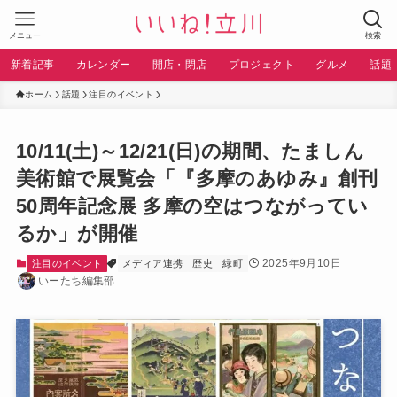
メニュー
検索
新着記事
カレンダー
開店・閉店
プロジェクト
グルメ
話題
ホーム
話題
注目のイベント
10/11(土)～12/21(日)の期間、たましん
美術館で展覧会「『多摩のあゆみ』創刊
50周年記念展 多摩の空はつながってい
るか」が開催
2025年9月10日
注目のイベント
メディア連携
歴史
緑町
いーたち編集部