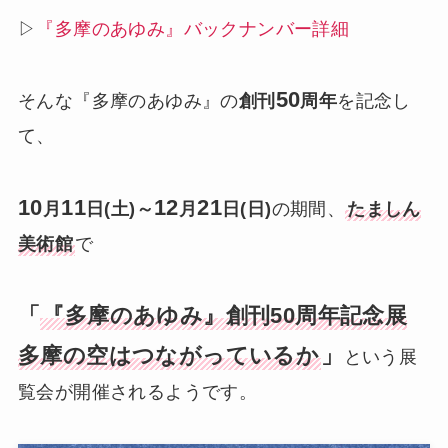
▷
『多摩のあゆみ』バックナンバー詳細
50
そんな『多摩のあゆみ』の
創刊
周年
を記念し
て、
10
11
12
21
月
日(土)～
月
日(日)
の期間、
たましん
美術館
で
「
『多摩のあゆみ』創刊50周年記念展
多摩の空はつながっているか
」
という展
覧会が開催されるようです。