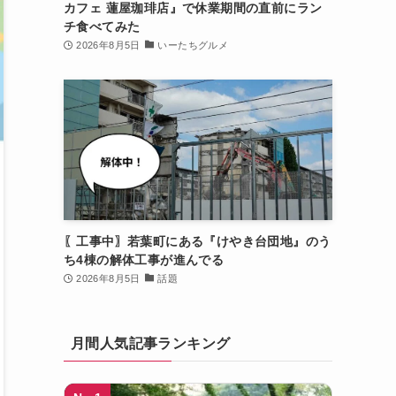
カフェ 蓮屋珈琲店』で休業期間の直前にラン
チ食べてみた
2026年8月5日
いーたちグルメ
〖工事中〗若葉町にある『けやき台団地』のう
ち4棟の解体工事が進んでる
2026年8月5日
話題
月間人気記事ランキング