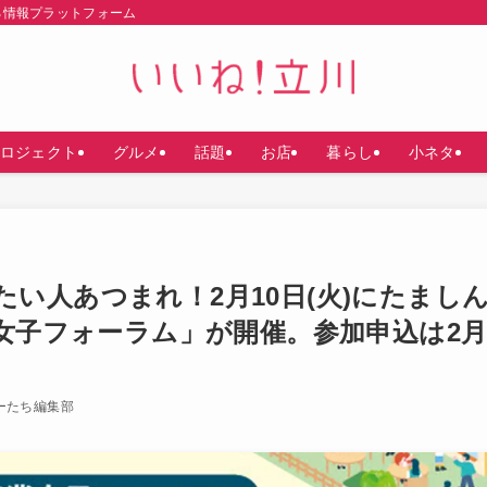
る情報プラットフォーム
ロジェクト
グルメ
話題
お店
暮らし
小ネタ
い人あつまれ！2月10日(火)にたまし
業女子フォーラム」が開催。参加申込は2月
ーたち編集部