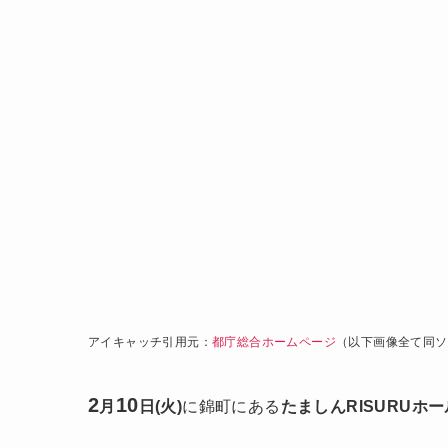
アイキャッチ引用元：
都庁総合ホームページ
（以下画像全て同ソ
2
10
月
日(火)
に錦町にある
たましんRISURUホ