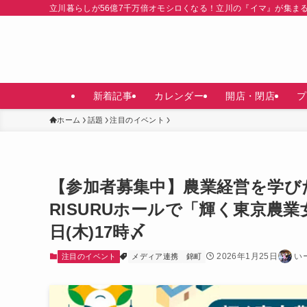
立川暮らしが56億7千万倍オモシロくなる！立川の『イマ』が集ま
新着記事
カレンダー
開店・閉店
プ
ホーム
話題
注目のイベント
【参加者募集中】農業経営を学びた
RISURUホールで「輝く東京農
日(木)17時〆
2026年1月25日
い
注目のイベント
メディア連携
錦町