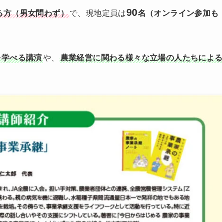
90
る方（男女問わず）
で、現地定員は
名（オンライン参加も
を学べる講演
や、
農業経営に関わる様々な立場の人たちによ