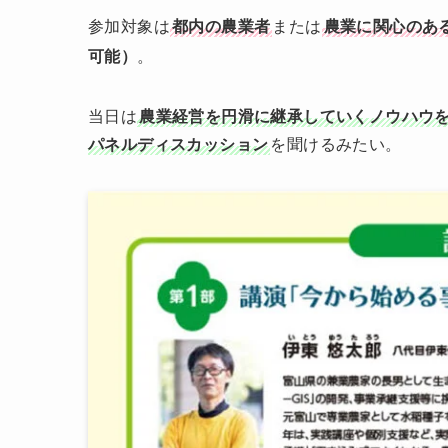
参加対象は
都内の農業者
または
農業に関心のあ
可能）
。
当日は
農業経営を円滑に継承していくノウハウ
パネルディスカッション
を聞けるみたい。