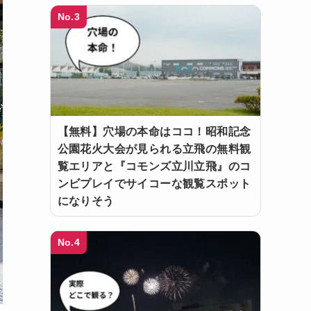
No.3
【無料】穴場の本命はココ！昭和記念
公園花火大会が見られる立飛の無料観
覧エリアと『コモンズ立川立飛』のコ
ンビプレイでサイコーな観覧スポット
になりそう
No.4