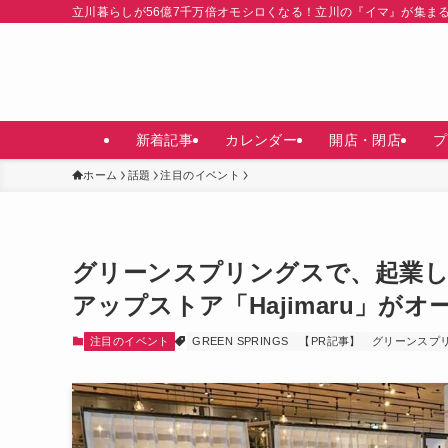
立川暮らしが56億7千万倍オモシロくなる！立川の『イマ』が集ま
新着記事
カレンダー
開店・閉店
プ
ホーム
話題
注目のイベント
グリーンスプリングスで、起業
アップストア「Hajimaru」が
注目のイベント
GREEN SPRINGS
【PR記事】
グリーンスプ