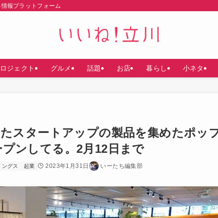
る情報プラットフォーム
ロジェクト
グルメ
話題
お店
暮らし
小ネタ
したスタートアップの製品を集めたポッ
オープンしてる。2月12日まで
2023年1月31日
いーたち編集部
リングス
起業