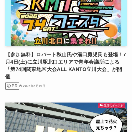
【参加無料】ロバート秋山氏や溝口勇児氏も登場！7
月4日(土)に立川駅北口エリアで青年会議所による
「第74回関東地区大会ALL KANTO立川大会」が開
催
PR
2026年6月19日
注目のイベント