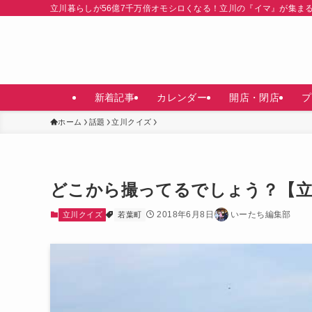
立川暮らしが56億7千万倍オモシロくなる！立川の『イマ』が集ま
新着記事
カレンダー
開店・閉店
プ
ホーム
話題
立川クイズ
どこから撮ってるでしょう？【
2018年6月8日
いーたち編集部
立川クイズ
若葉町