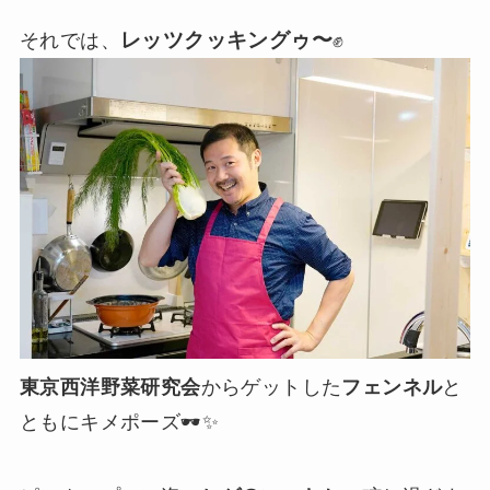
レッツクッキングゥ〜
それでは、
✊
東京西洋野菜研究会
からゲットした
フェンネル
と
ともにキメポーズ🕶✨