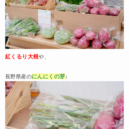
紅くるり大根
や、
にんにくの芽
長野県産の
↓