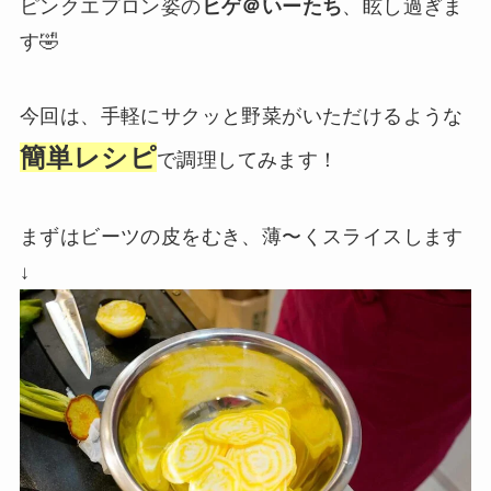
ピンクエプロン姿の
ヒゲ＠いーたち
、眩し過ぎま
す🤣
今回は、手軽にサクッと野菜がいただけるような
簡単レシピ
で調理してみます！
まずはビーツの皮をむき、薄〜くスライスします
↓