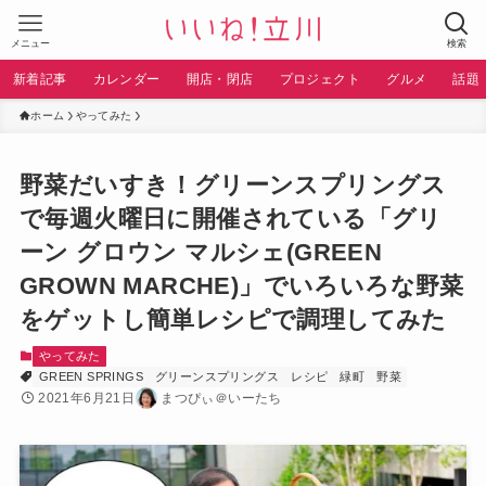
メニュー
検索
新着記事
カレンダー
開店・閉店
プロジェクト
グルメ
話題
ホーム
やってみた
野菜だいすき！グリーンスプリングス
で毎週火曜日に開催されている「グリ
ーン グロウン マルシェ(GREEN
GROWN MARCHE)」でいろいろな野菜
をゲットし簡単レシピで調理してみた
やってみた
GREEN SPRINGS
グリーンスプリングス
レシピ
緑町
野菜
2021年6月21日
まつぴぃ＠いーたち