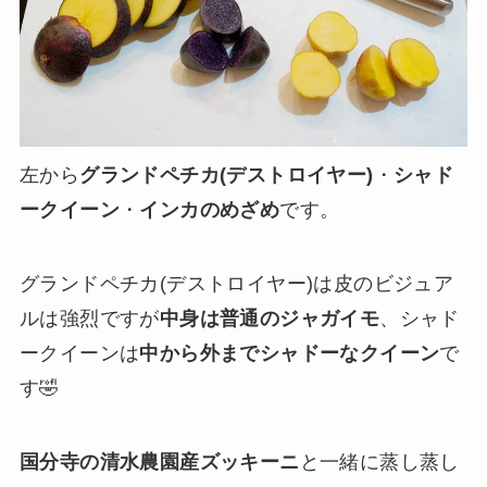
左から
グランドペチカ(デストロイヤー)
・
シャド
ークイーン
・
インカのめざめ
です。
グランドペチカ(デストロイヤー)は皮のビジュア
ルは強烈ですが
中身は普通のジャガイモ
、シャド
ークイーンは
中から外までシャドーなクイーン
で
す🤣
国分寺の清水農園産ズッキーニ
と一緒に蒸し蒸し