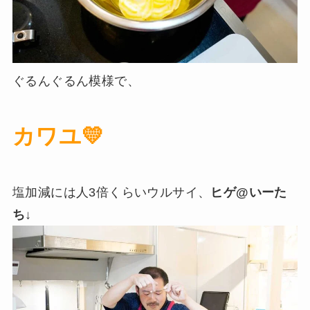
ぐるんぐるん模様で、
カワユ💛
塩加減には人3倍くらいウルサイ、
ヒゲ@いーた
ち
↓