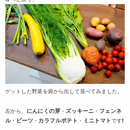
ゲットした野菜を袋から出して並べてみました。
にんにくの芽
ズッキーニ
フェンネ
左から、
・
・
ル
ビーツ
カラフルポテト
ミニトマト
・
・
・
です❗️