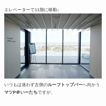
エレベーターで11階に移動↓
いつもは迷わず左側の
ルーフトップバー
へ向かう
マツP＠いーたち
ですが、