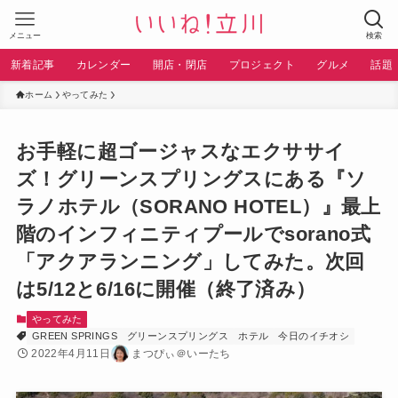
メニュー
検索
新着記事
カレンダー
開店・閉店
プロジェクト
グルメ
話題
ホーム
やってみた
お手軽に超ゴージャスなエクササイ
ズ！グリーンスプリングスにある『ソ
ラノホテル（SORANO HOTEL）』最上
階のインフィニティプールでsorano式
「アクアランニング」してみた。次回
は5/12と6/16に開催（終了済み）
やってみた
GREEN SPRINGS
グリーンスプリングス
ホテル
今日のイチオシ
2022年4月11日
まつぴぃ＠いーたち