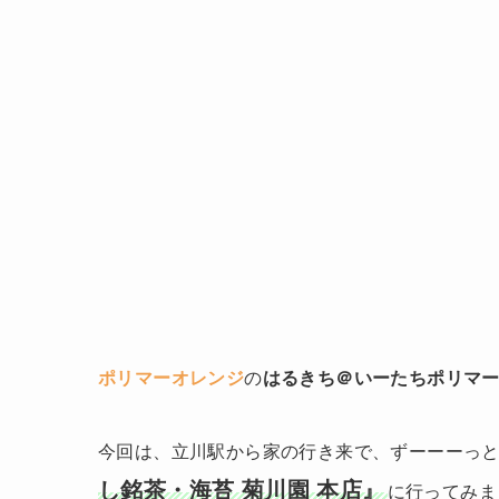
ポリマーオレンジ
の
はるきち＠いーたちポリマ
今回は、立川駅から家の行き来で、ずーーーっ
し銘茶・海苔 菊川園 本店』
に行ってみま