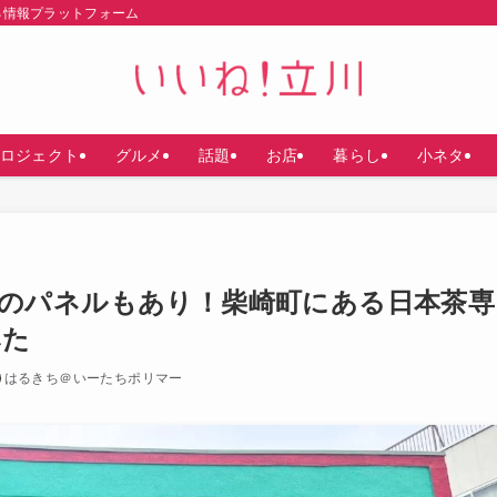
る情報プラットフォーム
ロジェクト
グルメ
話題
お店
暮らし
小ネタ
のパネルもあり！柴崎町にある日本茶専
みた
はるきち＠いーたちポリマー