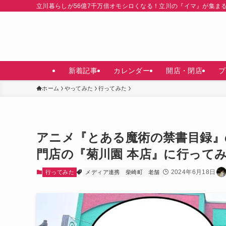
立川暮らしが56億7千万倍オモシロくなる！立川の『イマ』が集ま
新着記事
カレンダー
開店・閉店
プ
ホーム
やってみた
行ってみた
アニメ『とある魔術の禁書目録』
門店の『菊川園 本店』に行って
2024年6月18日
行ってみた
メディア連携
柴崎町
老舗