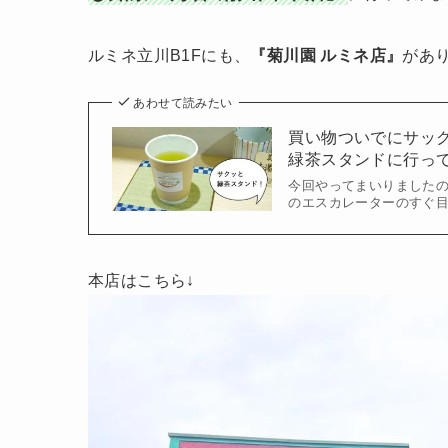
ルミネ立川B1Fにも、
『菊川園 ルミネ店』
があ
あわせて読みたい
買い物ついでにサック
緑茶スタンドに行っ
今回やってまいりましたの
のエスカレーターのすぐ目
本店はこちら↓