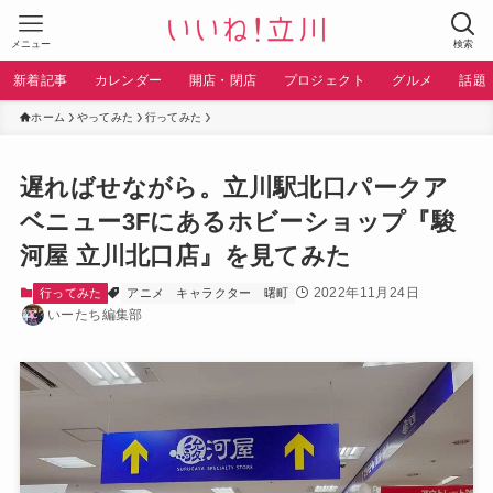
メニュー
検索
新着記事
カレンダー
開店・閉店
プロジェクト
グルメ
話題
ホーム
やってみた
行ってみた
遅ればせながら。立川駅北口パークア
ベニュー3Fにあるホビーショップ『駿
河屋 立川北口店』を見てみた
2022年11月24日
行ってみた
アニメ
キャラクター
曙町
いーたち編集部