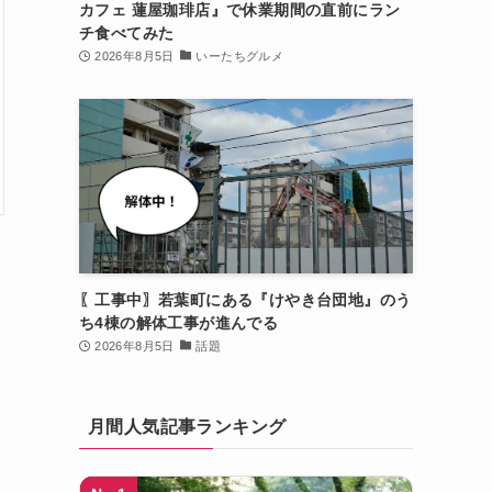
カフェ 蓮屋珈琲店』で休業期間の直前にラン
チ食べてみた
2026年8月5日
いーたちグルメ
〖工事中〗若葉町にある『けやき台団地』のう
ち4棟の解体工事が進んでる
2026年8月5日
話題
月間人気記事ランキング