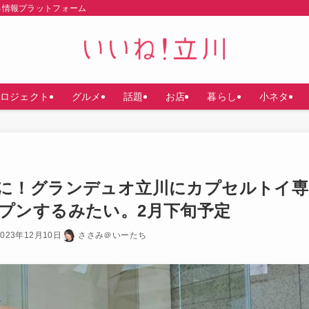
る情報プラットフォーム
ロジェクト
グルメ
話題
お店
暮らし
小ネタ
に！グランデュオ立川にカプセルトイ専
がオープンするみたい。2月下旬予定
2023年12月10日
ささみ＠いーたち