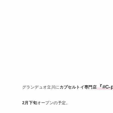
『#C-
グランデュオ立川に
カプセルトイ専門店
2月下旬
オープンの予定。