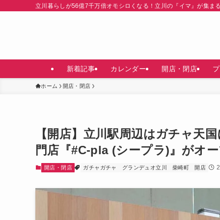
立川暮らしが56億7千万倍オモシロくなる！立川の『イマ』が集ま
新着記事
カレンダー
開店・閉店
プ
ホーム
開店・閉店
【開店】立川駅周辺はガチャ天国
門店『#C-pla (シープラ)』
開店・閉店
ガチャガチャ
グランデュオ立川
柴崎町
開店