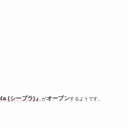
pla (シープラ)』
オープン
が
するようです。