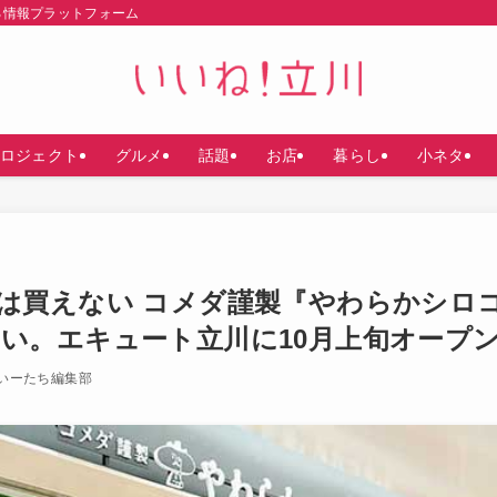
る情報プラットフォーム
ロジェクト
グルメ
話題
お店
暮らし
小ネタ
は買えない コメダ謹製『やわらかシロ
い。エキュート立川に10月上旬オープ
いーたち編集部