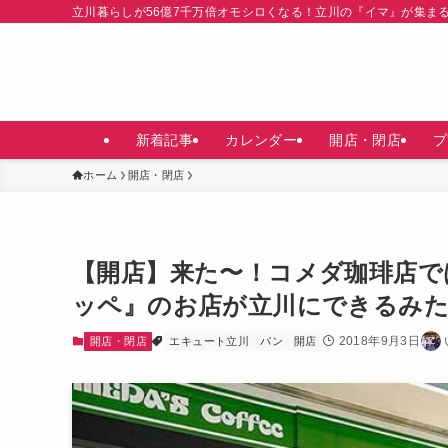
立川暮らしが56億7千万倍オモシロくなる！立川の『イマ』が集ま
新着記事
カレンダー
開店・閉店
プ
ホーム
開店・閉店
【開店】来た〜！コメダ珈琲店で
ッペ』のお店が立川にできるみた
2018年9月3日
開店・閉店
エキュート立川
パン
開店