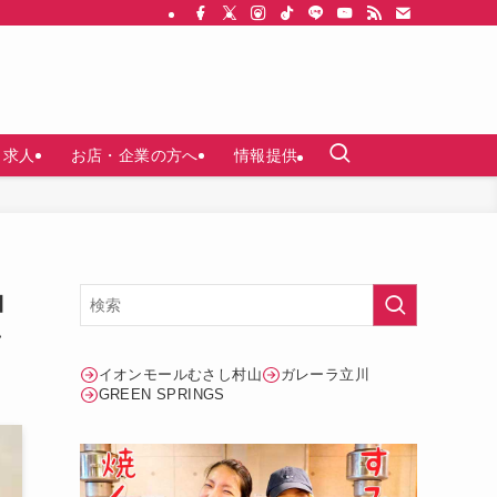
求人
お店・企業の方へ
情報提供
コ
ン
イオンモールむさし村山
ガレーラ立川
GREEN SPRINGS