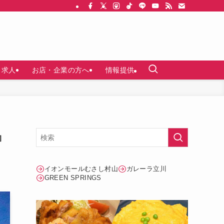
求人
お店・企業の方へ
情報提供
』
イオンモールむさし村山
ガレーラ立川
GREEN SPRINGS