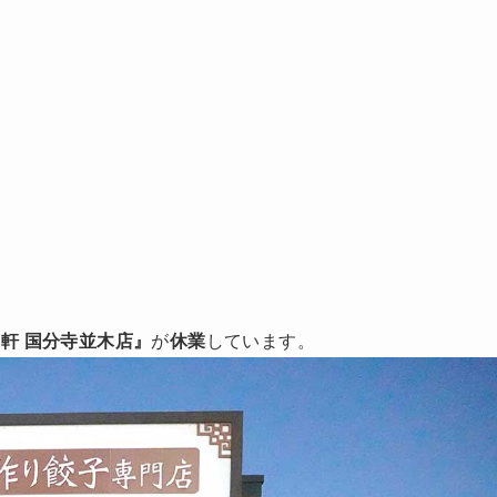
軒 国分寺並木店』
が
休業
しています。