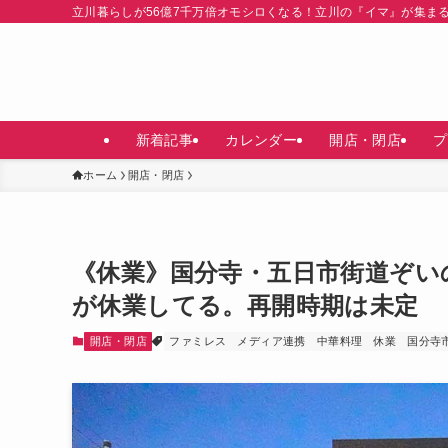
立川暮らしが56億7千万倍オモシロくなる！立川の『イマ』が集ま
新着記事
カレンダー
開店・閉店
プ
ホーム
開店・閉店
《休業》国分寺・五日市街道ぞい
が休業してる。再開時期は未定
開店・閉店
ファミレス
メディア連携
中華料理
休業
国分寺