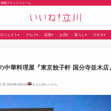
る情報プラットフォーム
ロジェクト
グルメ
話題
お店
暮らし
小ネタ
の中華料理屋『東京餃子軒 国分寺並木店
2025年3月8日
むらた＠いーたち
市