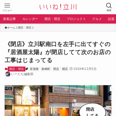
メニュー
検索
新着記事
カレンダー
開店・閉店
プロジェクト
グルメ
話題
ホーム
開店・閉店
《閉店》立川駅南口を左手に出てすぐの
『居酒屋太陽』が閉店してて次のお店の
工事はじまってる
2019年12月5日
開店・閉店
居酒屋
柴崎町
閉店
開店
いーたち編集部