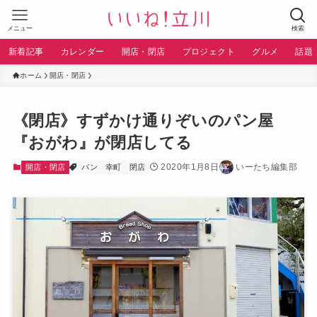
メニュー
検索
新着記事
カレンダー
開店・閉店
プロジェクト
グルメ
話題
ホーム
開店・閉店
《閉店》すずかけ通りぞいのパン屋
『おがわ』が閉店してる
2020年1月8日
いーたち編集部
開店・閉店
パン
幸町
閉店