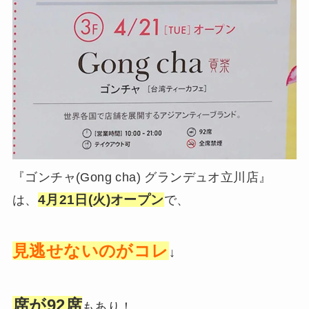
『ゴンチャ(Gong cha) グランデュオ立川店』
4月21日(火)オープン
は、
で、
見逃せないのがコレ
↓
席が92席
もあり！