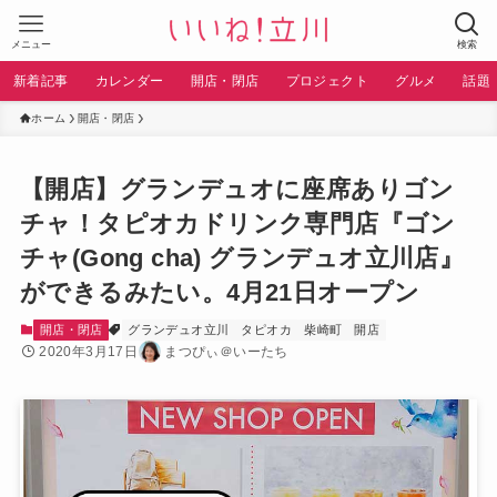
メニュー
検索
新着記事
カレンダー
開店・閉店
プロジェクト
グルメ
話題
ホーム
開店・閉店
【開店】グランデュオに座席ありゴン
チャ！タピオカドリンク専門店『ゴン
チャ(Gong cha) グランデュオ立川店』
ができるみたい。4月21日オープン
開店・閉店
グランデュオ立川
タピオカ
柴崎町
開店
2020年3月17日
まつぴぃ＠いーたち