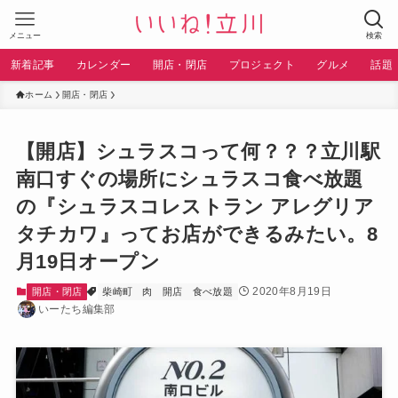
メニュー
検索
新着記事
カレンダー
開店・閉店
プロジェクト
グルメ
話題
ホーム
開店・閉店
【開店】シュラスコって何？？？立川駅
南口すぐの場所にシュラスコ食べ放題
の『シュラスコレストラン アレグリア
タチカワ』ってお店ができるみたい。8
月19日オープン
2020年8月19日
開店・閉店
柴崎町
肉
開店
食べ放題
いーたち編集部