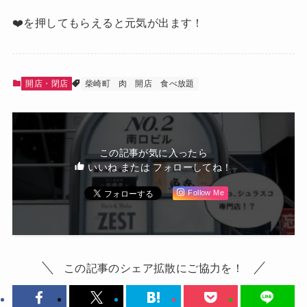
❤️を押してもらえると元気が出ます！
開店・閉店
柴崎町
肉
開店
食べ放題
この記事が気に入ったら
いいね または フォローしてね！
Follow Me
この記事のシェア拡散にご協力を！