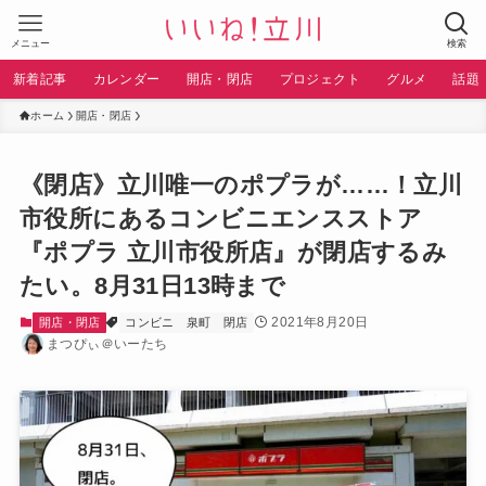
メニュー
検索
新着記事
カレンダー
開店・閉店
プロジェクト
グルメ
話題
ホーム
開店・閉店
《閉店》立川唯一のポプラが……！立川
市役所にあるコンビニエンスストア
『ポプラ 立川市役所店』が閉店するみ
たい。8月31日13時まで
2021年8月20日
開店・閉店
コンビニ
泉町
閉店
まつぴぃ＠いーたち