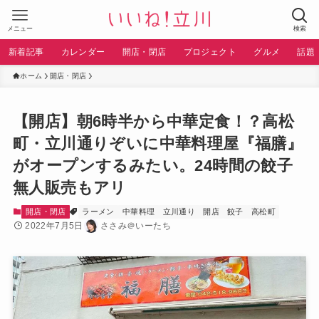
メニュー
検索
新着記事
カレンダー
開店・閉店
プロジェクト
グルメ
話題
ホーム
開店・閉店
【開店】朝6時半から中華定食！？高松
町・立川通りぞいに中華料理屋『福膳』
がオープンするみたい。24時間の餃子
無人販売もアリ
開店・閉店
ラーメン
中華料理
立川通り
開店
餃子
高松町
2022年7月5日
ささみ＠いーたち