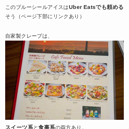
Uber Eatsでも頼める
このブルーシールアイスは
そう（ページ下部にリンクあり）
自家製クレープは、
スイーツ系
食事系
と
の両方あり。