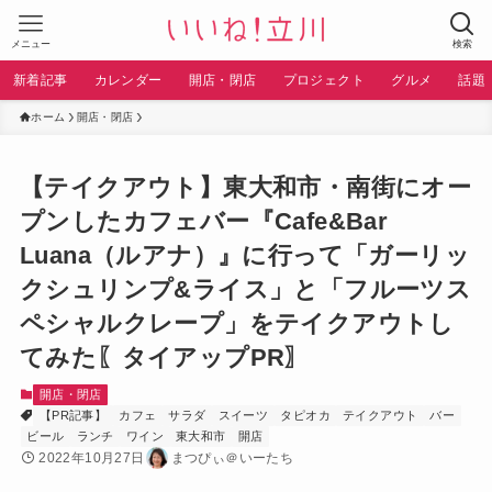
メニュー
検索
新着記事
カレンダー
開店・閉店
プロジェクト
グルメ
話題
ホーム
開店・閉店
【テイクアウト】東大和市・南街にオー
プンしたカフェバー『Cafe&Bar
Luana（ルアナ）』に行って「ガーリッ
クシュリンプ&ライス」と「フルーツス
ペシャルクレープ」をテイクアウトし
てみた〖タイアップPR〗
開店・閉店
【PR記事】
カフェ
サラダ
スイーツ
タピオカ
テイクアウト
バー
ビール
ランチ
ワイン
東大和市
開店
2022年10月27日
まつぴぃ＠いーたち