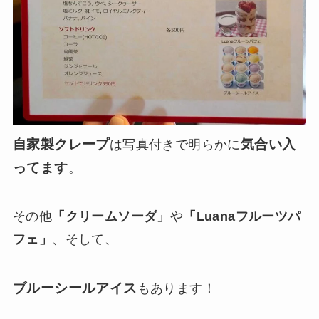
自家製クレープ
気合い入
は写真付きで明らかに
ってます
。
その他
「クリームソーダ」
や
「Luanaフルーツパ
フェ」
、そして、
ブルーシールアイス
もあります！