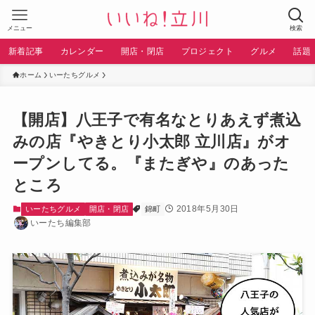
メニュー
検索
新着記事
カレンダー
開店・閉店
プロジェクト
グルメ
話題
ホーム
いーたちグルメ
【開店】八王子で有名なとりあえず煮込
みの店『やきとり小太郎 立川店』がオ
ープンしてる。『またぎや』のあった
ところ
2018年5月30日
いーたちグルメ
開店・閉店
錦町
いーたち編集部