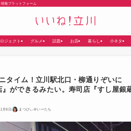
る情報プラットフォーム
ロジェクト
グルメ
話題
お店
暮らし
小ネタ
ニタイム！立川駅北口・柳通りぞいに
店』ができるみたい。寿司店『すし屋銀
年1月6日
まつぴぃ＠いーたち