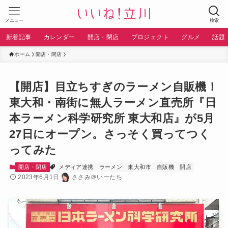
メニュー
検索
新着記事
カレンダー
開店・閉店
プロジェクト
グルメ
話題
ホーム
開店・閉店
【開店】目立ちすぎのラーメン自販機！
東大和・南街に無人ラーメン直売所『日
本ラーメン科学研究所 東大和店』が5月
27日にオープン。さっそく買ってつく
ってみた
開店・閉店
メディア連携
ラーメン
東大和市
自販機
開店
2023年6月1日
ささみ＠いーたち