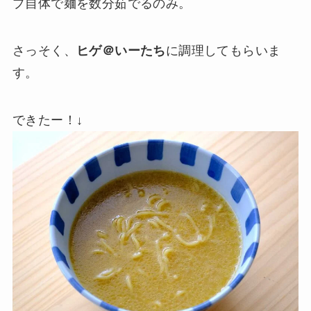
プ自体で麺を数分茹でるのみ。
さっそく、
ヒゲ＠いーたち
に調理してもらいま
す。
できたー！↓