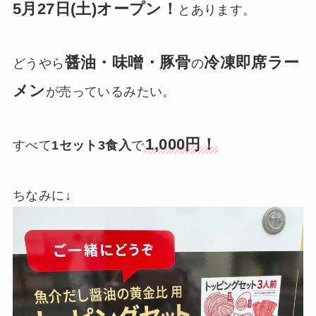
5月27日(土)オープン！
とあります。
醤油・味噌・豚骨
冷凍即席ラー
どうやら
の
メン
が売っているみたい。
1,000円！
すべて
1セット3食入
で
ちなみに↓