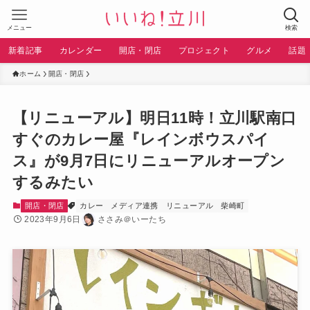
メニュー
検索
新着記事
カレンダー
開店・閉店
プロジェクト
グルメ
話題
ホーム
開店・閉店
【リニューアル】明日11時！立川駅南口
すぐのカレー屋『レインボウスパイ
ス』が9月7日にリニューアルオープン
するみたい
開店・閉店
カレー
メディア連携
リニューアル
柴崎町
2023年9月6日
ささみ＠いーたち