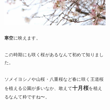
寒空
に映えます。
この時期にも咲く桜があるなんて初めて知りまし
た。
ソメイヨシノや山桜・八重桜など春に咲く王道桜
十月桜
を植える公園が多いなか、敢えて
を植え
るなんて粋ですね〜。