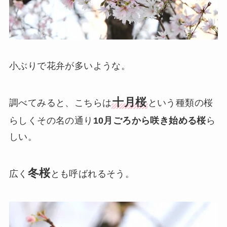
小ぶりで花弁が多いような。
十月桜
調べてみると、こちらは
という種類の桜
らしくその名の通り
10月ごろから咲き始める桜
ら
しい。
冬桜
広く
とも呼ばれるそう。