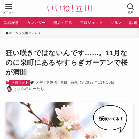
メニュー
検索
新着記事
カレンダー
開店・閉店
プロジェクト
グルメ
話題
ホーム
立川フォト
狂い咲きではないんです……。11月な
のに泉町にあるやすらぎガーデンで桜
が満開
2023年11月16日
立川フォト
メディア連携
泉町
自然
ささみ＠いーたち