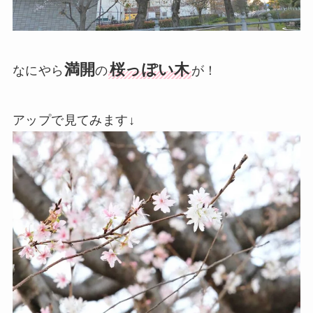
満開
桜っぽい木
なにやら
の
が！
アップで見てみます↓