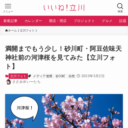
メニュー
検索
新着記事
カレンダー
開店・閉店
プロジェクト
グルメ
話題
ホーム
立川フォト
満開までもう少し！砂川町・阿豆佐味天
神社前の河津桜を見てみた【立川フォ
ト】
2023年3月2日
立川フォト
メディア連携
砂川町
自然
ささみ＠いーたち