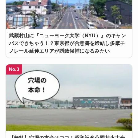
武蔵村山に『ニューヨーク大学（NYU）』のキャン
パスできちゃう！？東京都が合意書を締結し多摩モ
ノレール延伸エリアが誘致候補になるみたい
No.3
【無料】穴場の本命はココ！昭和記念公園花火大会