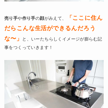
「ここに住ん
売り手
や
作り手
の
顔
がみえて、
だらこんな生活ができるんだろう
な〜」
と、いーたちらしくイメージが膨らむ記
事をつくっていきます！