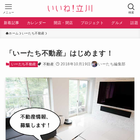
メニュー
検索
新着記事
カレンダー
開店・閉店
プロジェクト
グルメ
話題
ホーム
いーたち不動産
「いーたち不動産」はじめます！
2018年10月19日
いーたち編集部
いーたち不動産
不動産