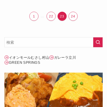
1
...
22
23
24
イオンモールむさし村山
ガレーラ立川
GREEN SPRINGS