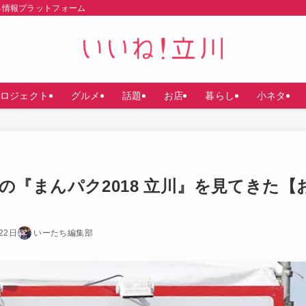
る情報プラットフォーム
ロジェクト
グルメ
話題
お店
暮らし
小ネタ
『まんパク2018 立川』を見てきた【
22日
いーたち編集部