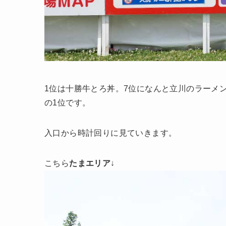
1位は十勝牛とろ丼。7位になんと立川のラーメ
の1位です。
入口から時計回りに見ていきます。
こちら
たまエリア
↓