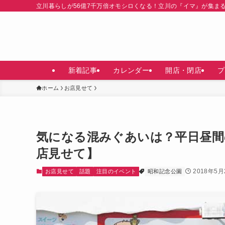
立川暮らしが56億7千万倍オモシロくなる！立川の『イマ』が集ま
新着記事
カレンダー
開店・閉店
プ
ホーム
お店見せて
気になる混みぐあいは？平日昼間の
店見せて】
2018年5月
お店見せて
話題
注目のイベント
昭和記念公園